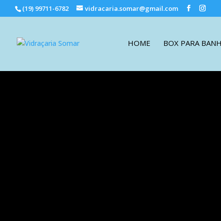
(19) 99711-6782
vidracaria.somar@gmail.com
HOME
BOX PARA BAN