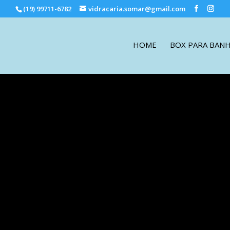
(19) 99711-6782
vidracaria.somar@gmail.com
HOME
BOX PARA BAN