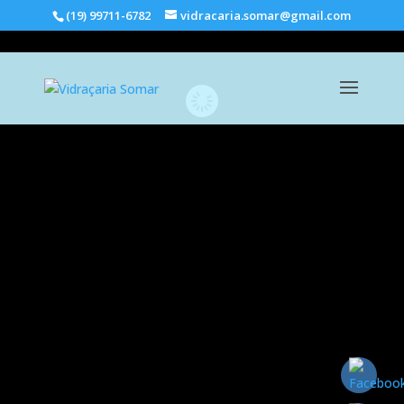
(19) 99711-6782
vidracaria.somar@gmail.com