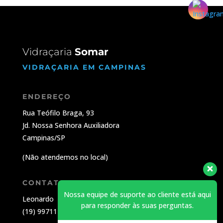
Vidraçaria
Somar
VIDRAÇARIA EM CAMPINAS
ENDEREÇO
Rua Teófilo Braga, 93
Jd.
Nossa Senhora Auxiliadora
Campinas/SP
(Não atendemos no local)
CONTATO
Nossa equipe de suporte ao cliente está aqui
Leonardo
para responder às suas perguntas.
(19) 99711-6782