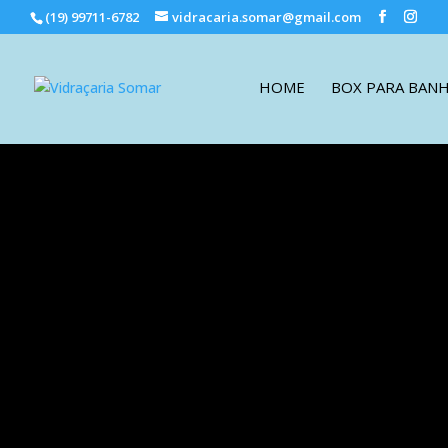
(19) 99711-6782
vidracaria.somar@gmail.com
HOME
BOX PARA BAN