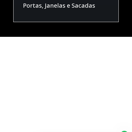
Portas, Janelas e Sacadas
Vidraçaria
Somar
Vidraçaria em Campinas
Endereço
Rua Teófilo Braga, 93
Jd.
Nossa Senhora Auxiliadora
Campinas/SP
(Não atendemos no local)